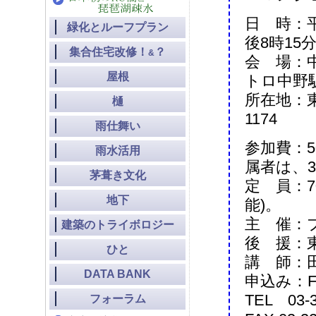
日 時：平
緑化とルーフプラン
後8時15
集合住宅改修！
？
&
会 場：中
屋根
トロ中野
所在地：東京
樋
1174
雨仕舞い
参加費：5
雨水活用
属者は、3
茅葺き文化
定 員：
地下
能)。
主 催：
建築のトライボロジー
後 援：
ひと
講 師：
DATA BANK
申込み：F
TEL 03-
フォーラム