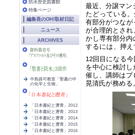
防水歴史図書館
最近、分譲マン
特集ページ
たどっている。
編集長のOH!取材日記
有部分がつなが
が合理的とされ
ニュース
かし専有部分内
ARCHIVES
するには、押え
12回目になる
を中心に検討し
催し、講師は
中島路可教室「聖書の中
晃清氏が務める
の化学と生物」
「日本書紀と瀝青」2012
「日本書紀と瀝青」2013
「日本書紀と瀝青」2014
「日本書紀と瀝青」2015
「日本書紀と瀝青」2016