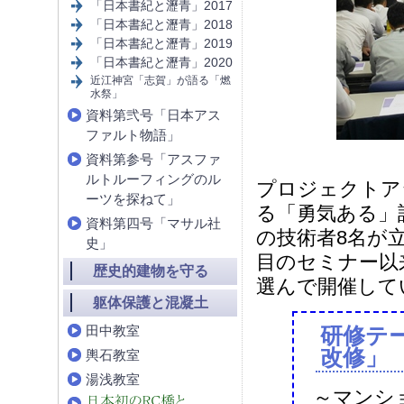
「日本書紀と瀝青」2017
「日本書紀と瀝青」2018
「日本書紀と瀝青」2019
「日本書紀と瀝青」2020
近江神宮「志賀」が語る「燃
水祭」
資料第弐号「日本アス
ファルト物語」
資料第参号「アスファ
ルトルーフィングのル
プロジェクトア
ーツを探ねて」
る「勇気ある」
資料第四号「マサル社
の技術者8名が
史」
目のセミナー以
歴史的建物を守る
選んで開催して
躯体保護と混凝土
田中教室
研修テ
改修」
輿石教室
湯浅教室
～マンシ