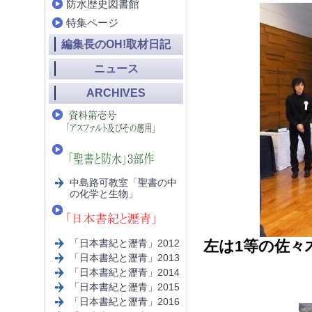
防水歴史図書館
特集ページ
編集長のOH!取材日記
ニュース
ARCHIVES
中島路可教室「聖書の中
の化学と生物」
「日本書紀と瀝青」2012
左は1等の佐々
「日本書紀と瀝青」2013
「日本書紀と瀝青」2014
「日本書紀と瀝青」2015
「日本書紀と瀝青」2016