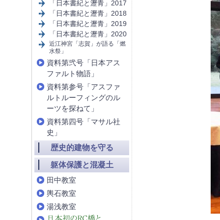
「日本書紀と瀝青」2017
「日本書紀と瀝青」2018
「日本書紀と瀝青」2019
「日本書紀と瀝青」2020
近江神宮「志賀」が語る「燃
水祭」
資料第弐号「日本アス
ファルト物語」
資料第参号「アスファ
ルトルーフィングのル
ーツを探ねて」
資料第四号「マサル社
史」
歴史的建物を守る
躯体保護と混凝土
田中教室
輿石教室
湯浅教室