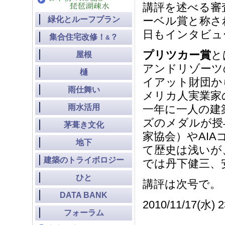
講評を述べる審
ーベル賞と称さ
緑化とルーフプラン
日もインタビュ
集合住宅改修！
？
&
プリツカー賞
と
屋根
アンドリゾーツ
樋
イアット財団か
雨仕舞い
メリカ人実業家
雨水活用
一年に一人の建
ズのメダルが授
茅葺き文化
家協会）やAI
地下
て歴史は浅いが
建築のトライボロジー
では丹下健三、
ひと
講評は次号で。
DATA BANK
2010/11/17(水)
フォーラム