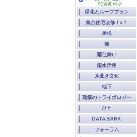
緑化とルーフプラン
集合住宅改修！
？
&
屋根
樋
雨仕舞い
雨水活用
茅葺き文化
地下
建築のトライボロジー
ひと
DATA BANK
フォーラム