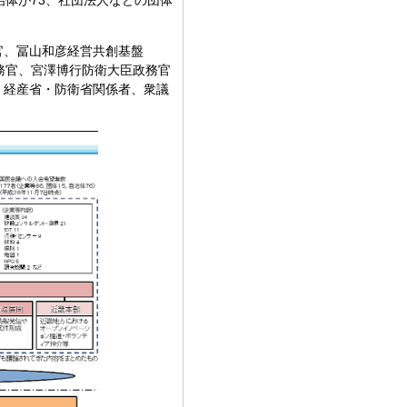
治体が73、社団法人などの団体
官、冨山和彦経営共創基盤
務官、宮澤博行防衛大臣政務官
・経産省・防衛省関係者、衆議