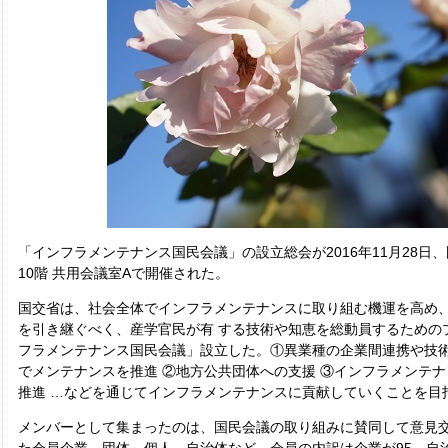
「インフラメンテナンス国民会議」の設立総会が2016年11月28日
10階 共用会議室Aで開催された。
国交省は、社会全体でインフラメンテナンスに取り組む機運を高め
を引き継ぐべく、産学官民が有 する技術や知恵を総動員するための
フラメンテナンス国民会議」設立した。①異業種の企業間連携や技
でメンテナンスを推進 ②地方公共団体への支援 ③インフラメンテ
推進 …などを通じてインフラメンテナンスに貢献していくことを目
メンバーとして集まったのは、国民会議の取り組みに賛同して意見