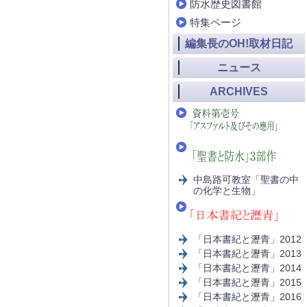
防水歴史図書館
特集ページ
編集長のOH!取材日記
ニュース
ARCHIVES
中島路可教室「聖書の中
の化学と生物」
「日本書紀と瀝青」2012
「日本書紀と瀝青」2013
「日本書紀と瀝青」2014
「日本書紀と瀝青」2015
「日本書紀と瀝青」2016