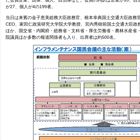
た会員企業、団体、個人、自治体など。会員の内訳は企業が95、自
が27、個人が4の199者。
当日は来賓の金子恵美総務大臣政務官、根本幸典国土交通大臣政務
CEO、家田仁政策研究大学院大学教授、宮内秀樹前国土交通大臣政
ほか、国交省・内閣府・総務省・文科省・厚生労働省・農林水産省
院議員ほか多数の報道関係者も入り、出席者は約500名。