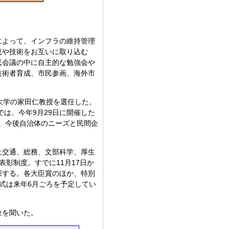
によって、インフラの維持管理
恵や技術をお互いに取り込む
民会議の中に自主的な勉強会や
技術者育成、市民参画、海外市
大学の家田仁教授を選任した。
では、今年9月29日に開催した
た。今後自治体のニーズと民間企
土交通、総務、文部科学、厚生
彰制度。すでに11月17日か
彰する。各大臣賞のほか、特別
式は来年6月ごろを予定してい
象を聞いた。