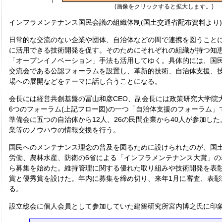
(画像をクリックすると拡大します。)
インフラメンテナンス国民会議の組織体制(国土交通省配布資料より)
日常的な交流のない企業や団体、自治体などの間で連携を図うこと
に活用できる技術開発を促す。そのためにそれぞれの組織が持つ知
「オープンイノベーション」手法も活用してゆく。具体的には、国
交流会である公認フォーラムを設置し、革新的技術、自治体支援、
場への展開などをテーマに話し合うことになる。
会長には経営共創基盤の冨山和彦CEO、副会長には政策研究大学院
6つのフォーラム(上記フロー図)の一つ「自治体支援のフォーラム」
準備会に五つの自治体から12人、26の民間企業から40人が参加し
業等のノウハウの情報交換を行う。
国民へのメンテナンス理念の普及を図るために設けられたのが、国
労働、農林水産、防衛の6省による「インフラメンテナンス大賞」の表
ら募集を始めた。維持管理に関する優れた取り組みや技術開発を表
賞と優秀賞を設けた。年内に募集を締め切り、来年1月に審査、表彰
る。
設立総会に個人会員として参加していた建築研究所宮内博之氏に印