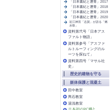
「日本書紀と瀝青」2017
「日本書紀と瀝青」2018
「日本書紀と瀝青」2019
「日本書紀と瀝青」2020
近江神宮「志賀」が語る「燃
水祭」
資料第弐号「日本アス
ファルト物語」
資料第参号「アスファ
ルトルーフィングのル
ーツを探ねて」
資料第四号「マサル社
史」
歴史的建物を守る
躯体保護と混凝土
田中教室
輿石教室
湯浅教室