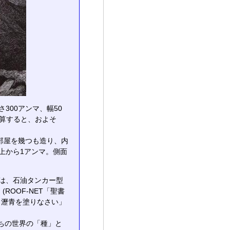
300アンマ、幅50
換算すると、およそ
部屋を幾つも造り、内
上から1アンマ。側面
は、石油タンカー型
OOF-NET「聖書
、瀝青を塗りなさい」
のちの世界の「種」と