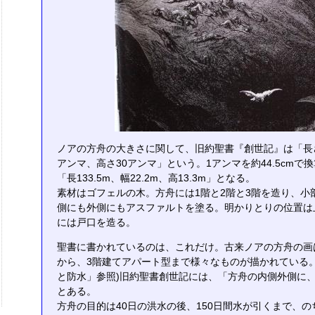
ノアの方舟の大きさに関して、旧約聖書『創世記』は「長さ
アンマ、高さ30アンマ」という。1アンマを約44.5cmで
「長133.5m、幅22.2m、高13.3m」となる。
素材はゴフェルの木。方舟には1階と2階と3階を造り、小
側にも外側にもアスファルトを塗る。明かりとりの位置は
には戸口を造る。
聖書に書かれているのは、これだけ。古来ノアの方舟の画
から、3階建てアパート型まで様々なものが描かれている。(R
と防水」参照)旧約聖書創世記には、「方舟の内側外側に
とある。
方舟の目的は40日の洪水の後、150日間水が引くまで、