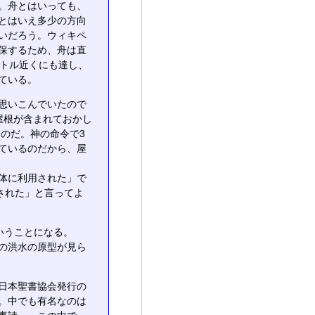
。舟とはいっても、
とはいえ多少の方向
いだろう。ウィキペ
保するため、舟は直
ートル近くにも達し、
ている。
思いこんでいたので
屋根が含まれておかし
たのだ。神の命令で3
ているのだから、屋
体に利用された」で
された」と言ってよ
いうことになる。
の洪水の原型が見ら
日本聖書協会発行の
。中でも有名なのは