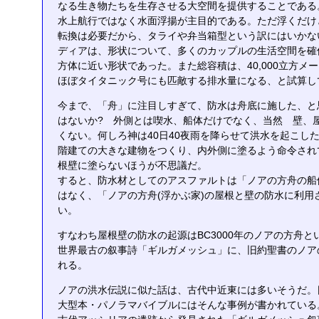
なる生き物たちを生存させる大空間を提供することである
水上航行ではなく水面浮揚が主目的である。ただ浮くだけ
転換は必要だから、タライや弁当箱型という訳にはいかな
ディアは、形状について、多くのカップルの生活空間を確
方体に近い形状であった。また総容積は、40,000立方メ
ほぼタイタニック号にも匹敵する排水量になる、と試算し
今まで、「舟」に注目しすぎて、防水は舟底に施した、と
はないか? 外側とは喫水、船体だけでなく、当然 壁、
くない。何しろ神は40日40夜雨を降らせて洪水を起こし
階建ての大きな建物をつくり、内外側に塗るよう命令され
根壁に塗らないほうが不思議だ。
すると、防水材としてのアスファルトは「ノアの方舟の船
はなく、「ノアの方舟(浮かぶ家)の屋根と壁の防水に利用
い。
すなわち屋根壁の防水の起源はBC3000年のノアの方舟と
世界最古の叙事詩「ギルガメッシュ」に、旧約聖書のノア
れる。
ノアの洪水伝説に似た話は、古代中近東には多いそうだ。
大型本・パノラマバイブルにはそんな事例が書かれている