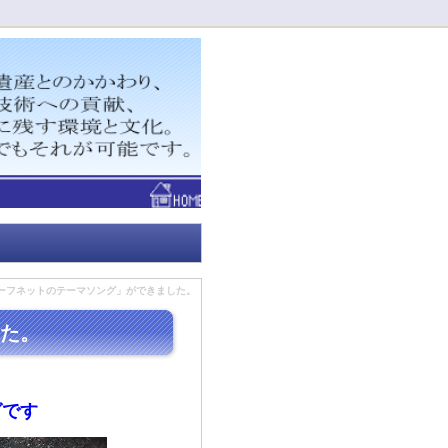
！
ーフネットのテーマソング」ができました。
た。
グです