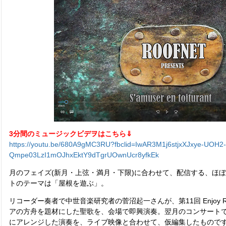
3分間のミュージックビデヲはこちら⇓
https://youtu.be/680A9gMC3RU?fbclid=IwAR3M1j6stjxXJxye-UOH2-
Qmpe03LzI1mOJhxEktY9dTgrUOwnUcr8yfkEk
月のフェイズ(新月・上弦・満月・下限)に合わせて、配信する、ほ
トのテーマは「屋根を遊ぶ」。
リコーダー奏者で中世音楽研究者の菅沼起一さんが、第11回 Enjoy 
アの方舟を題材にした聖歌を、会場で即興演奏。翌月のコンサート
にアレンジした演奏を、ライブ映像と合わせて、仮編集したもので