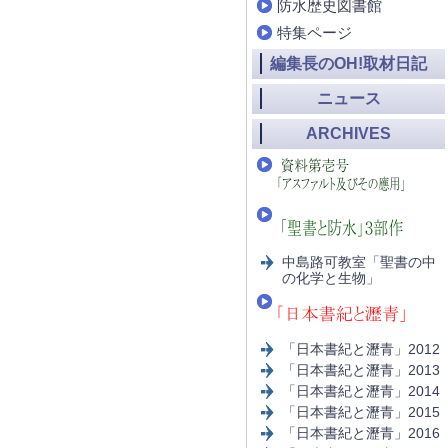
防水歴史図書館
特集ページ
編集長のOH!取材日記
ニュース
ARCHIVES
中島路可教室「聖書の中
の化学と生物」
「日本書紀と瀝青」2012
「日本書紀と瀝青」2013
「日本書紀と瀝青」2014
「日本書紀と瀝青」2015
「日本書紀と瀝青」2016