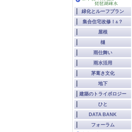
緑化とルーフプラン
集合住宅改修！
？
&
屋根
樋
雨仕舞い
雨水活用
茅葺き文化
地下
建築のトライボロジー
ひと
DATA BANK
フォーラム