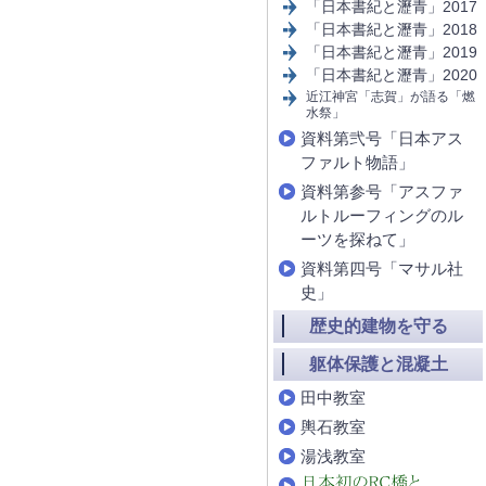
「日本書紀と瀝青」2017
「日本書紀と瀝青」2018
「日本書紀と瀝青」2019
「日本書紀と瀝青」2020
近江神宮「志賀」が語る「燃
水祭」
資料第弐号「日本アス
ファルト物語」
資料第参号「アスファ
ルトルーフィングのル
ーツを探ねて」
資料第四号「マサル社
史」
歴史的建物を守る
躯体保護と混凝土
田中教室
輿石教室
湯浅教室