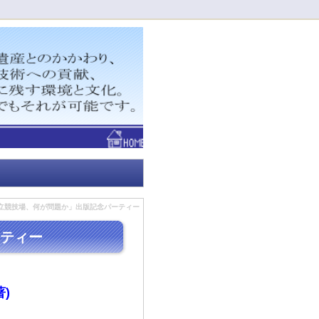
！
立競技場、何が問題か」出版記念パーティー
ティー
)