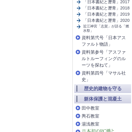
「日本書紀と瀝青」2017
「日本書紀と瀝青」2018
「日本書紀と瀝青」2019
「日本書紀と瀝青」2020
近江神宮「志賀」が語る「燃
水祭」
資料第弐号「日本アス
ファルト物語」
資料第参号「アスファ
ルトルーフィングのル
ーツを探ねて」
資料第四号「マサル社
史」
歴史的建物を守る
躯体保護と混凝土
田中教室
輿石教室
湯浅教室