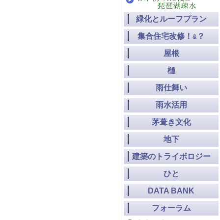
緑化とルーフプラン
集合住宅改修！
？
&
屋根
樋
雨仕舞い
雨水活用
茅葺き文化
地下
建築のトライボロジー
ひと
DATA BANK
フォーラム