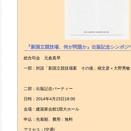
『新国立競技場、何が問題か』出版記念シンポジ
総合司会 元倉真琴
一部：対談「新国立競技場案 その後」槇文彦＋大野秀敏
二部：出版記念パーティー
日時：2014年4月23日18:00
会場：建築家会館1階大ホール
申込：先着順、費用：無料
アクセス：[交通]