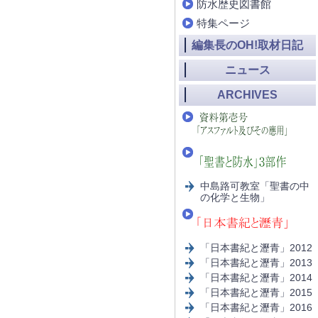
防水歴史図書館
特集ページ
編集長のOH!取材日記
ニュース
ARCHIVES
中島路可教室「聖書の中
の化学と生物」
「日本書紀と瀝青」2012
「日本書紀と瀝青」2013
「日本書紀と瀝青」2014
「日本書紀と瀝青」2015
「日本書紀と瀝青」2016