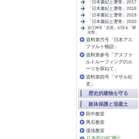
「日本書紀と瀝青」2017
「日本書紀と瀝青」2018
「日本書紀と瀝青」2019
「日本書紀と瀝青」2020
近江神宮「志賀」が語る「燃
水祭」
資料第弐号「日本アス
ファルト物語」
資料第参号「アスファ
ルトルーフィングのル
ーツを探ねて」
資料第四号「マサル社
史」
歴史的建物を守る
躯体保護と混凝土
田中教室
輿石教室
湯浅教室