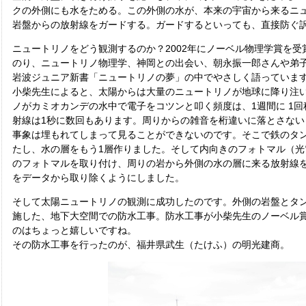
クの外側にも水をためる。この外側の水が、本来の宇宙から来るニ
岩盤からの放射線をガードする。ガードするといっても、直接防ぐ
ニュートリノをどう観測するのか？2002年にノーベル物理学賞を
のり、ニュートリノ物理学、神岡との出会い、朝永振一郎さんや弟
岩波ジュニア新書「ニュートリノの夢」の中でやさしく語っていま
小柴先生によると、太陽からは大量のニュートリノが地球に降り注
ノがカミオカンデの水中で電子をコツンと叩く頻度は、1週間に 1
射線は1秒に数回もあります。周りからの雑音を桁違いに落とさない
事象は埋もれてしまって見ることができないのです。そこで鉄のタ
たし、水の層をもう1層作りました。そして内向きのフォトマル（光
のフォトマルを取り付け、周りの岩から外側の水の層に来る放射線
をデータから取り除くようにしました。
そして太陽ニュートリノの観測に成功したのです。外側の岩盤とタ
施した、地下大空間での防水工事。防水工事が小柴先生のノーベル
のはちょっと嬉しいですね。
その防水工事を行ったのが、福井県武生（たけふ）の明光建商。