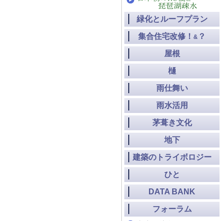
緑化とルーフプラン
集合住宅改修！
？
&
屋根
樋
雨仕舞い
雨水活用
茅葺き文化
地下
建築のトライボロジー
ひと
DATA BANK
フォーラム