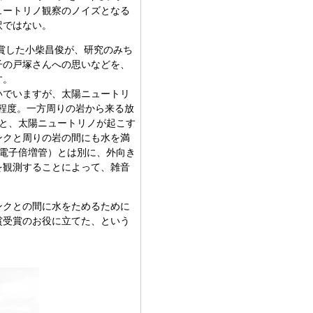
ュートリノ観察のノイズとなる
訳ではない。
受賞した小柴昌俊が、研究のみち
子の戸塚さんへの思いなどを、
す。
いでいますが、太陽ニュートリ
回程度。一方周りの岩から来る放
と、太陽ニュートリノが起こす
ンクと周りの岩の間にも水を満
電子倍増管）とは別に、外向き
を観測することによって、雑音
ンクとの間に水をためるために
賞受賞のお役に立てた、という