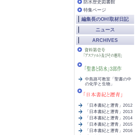
防水歴史図書館
特集ページ
編集長のOH!取材日記
ニュース
ARCHIVES
中島路可教室「聖書の中
の化学と生物」
「日本書紀と瀝青」2012
「日本書紀と瀝青」2013
「日本書紀と瀝青」2014
「日本書紀と瀝青」2015
「日本書紀と瀝青」2016