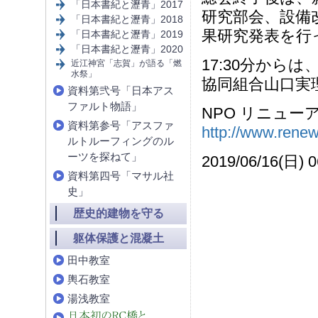
「日本書紀と瀝青」2017
研究部会、設備
「日本書紀と瀝青」2018
果研究発表を行
「日本書紀と瀝青」2019
「日本書紀と瀝青」2020
17:30分から
近江神宮「志賀」が語る「燃
水祭」
協同組合山口実
資料第弐号「日本アス
ファルト物語」
NPO リニュー
資料第参号「アスファ
http://www.renewa
ルトルーフィングのル
ーツを探ねて」
2019/06/16(日) 0
資料第四号「マサル社
史」
歴史的建物を守る
躯体保護と混凝土
田中教室
輿石教室
湯浅教室