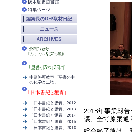
防水歴史図書館
特集ページ
編集長のOH!取材日記
ニュース
ARCHIVES
中島路可教室「聖書の中
の化学と生物」
「日本書紀と瀝青」2012
「日本書紀と瀝青」2013
2018年事業報
「日本書紀と瀝青」2014
議、全て原案通
「日本書紀と瀝青」2015
「日本書紀と瀝青」2016
総会終了後は、