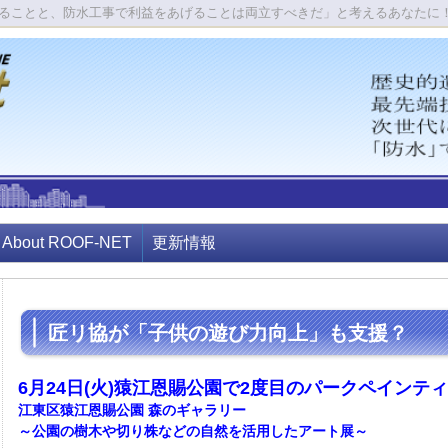
ることと、防水工事で利益をあげることは両立すべきだ」と考えるあなたに
About ROOF-NET
更新情報
匠リ協が「子供の遊び力向上」も支援？
6月24日(火)猿江恩賜公園で2度目のパークペインテ
江東区猿江恩賜公園 森のギャラリー
～公園の樹木や切り株などの自然を活用したアート展～