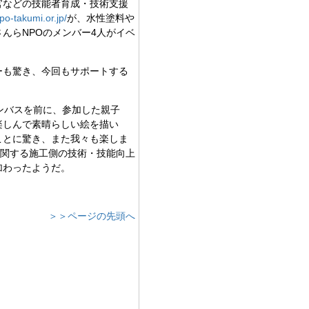
官などの技能者育成・技術支援
po-takumi.or.jp/
が、水性塗料や
んらNPOのメンバー4人がイベ
ーも驚き、今回もサポートする
ンバスを前に、参加した親子
楽しんで素晴らしい絵を描い
ことに驚き、また我々も楽しま
に関する施工側の技術・技能向上
加わったようだ。
＞＞ページの先頭へ