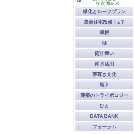
緑化とルーフプラン
集合住宅改修！
？
&
屋根
樋
雨仕舞い
雨水活用
茅葺き文化
地下
建築のトライボロジー
ひと
DATA BANK
フォーラム