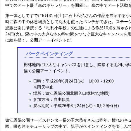
中でのアート展「森のギャラリー」を開催し、森の中でアート活動
第一弾としてすでに5月31日(土)に石上和弘さんの作品を展示する小
時に森の中の休息場所として丸太を使ったベンチができた。ステージに
恩賜公園に隣接する「毛利小学校」の生徒による作品10点を展示さ
24日(火)。森の中の大きな木の幹の間をつなぐ巨大なキャンバスを
に絵を描く、公開アートイベントだ。
パークペインティング
樹林地内に巨大なキャンバスを用意し、隣接する毛利小学
描く公開アートイベント。
日時：平成26年6月24日(火) 10:00～12:00
※雨天中止
場所：猿江恩賜公園北園入口樹林地(地図)
参加方法：自由観覧
展示期間：平成26年6月24日(火)～6月29日(日)
猿江恩賜公園サービスセンター長の玉木恭介さんは昨年、憧れのキ
際、咲き誇るチューリップの中で、親子がペインティングを楽しん