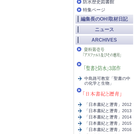
防水歴史図書館
特集ページ
編集長のOH!取材日記
ニュース
ARCHIVES
中島路可教室「聖書の中
の化学と生物」
「日本書紀と瀝青」2012
「日本書紀と瀝青」2013
「日本書紀と瀝青」2014
「日本書紀と瀝青」2015
「日本書紀と瀝青」2016