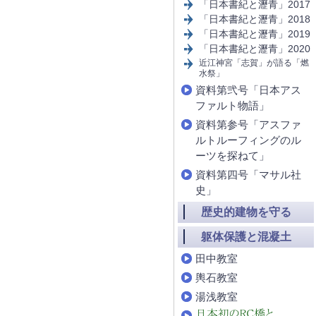
「日本書紀と瀝青」2017
「日本書紀と瀝青」2018
「日本書紀と瀝青」2019
「日本書紀と瀝青」2020
近江神宮「志賀」が語る「燃
水祭」
資料第弐号「日本アス
ファルト物語」
資料第参号「アスファ
ルトルーフィングのル
ーツを探ねて」
資料第四号「マサル社
史」
歴史的建物を守る
躯体保護と混凝土
田中教室
輿石教室
湯浅教室