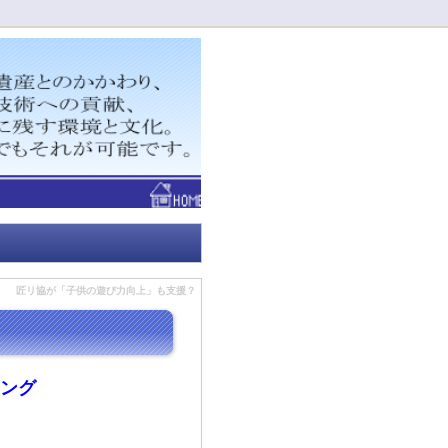
！
匠リ協が「子供の遊び力向上」も支援？
ィング