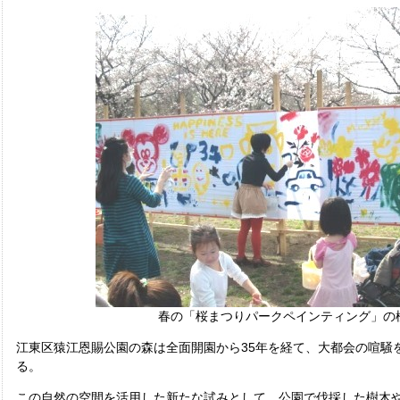
春の「桜まつりパークペインティング」の
江東区猿江恩賜公園の森は全面開園から35年を経て、大都会の喧騒
る。
この自然の空間を活用した新たな試みとして、公園で伐採した樹木