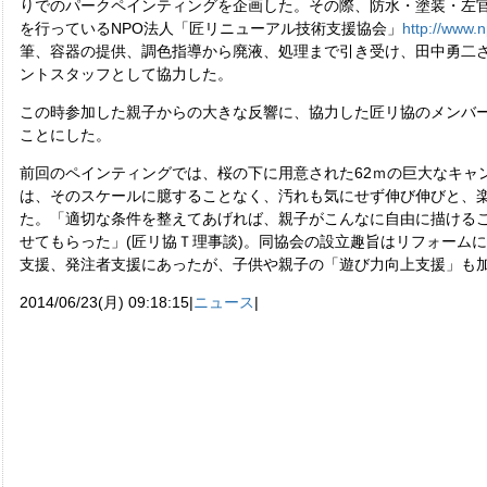
りでのパークペインティングを企画した。その際、防水・塗装・左
を行っているNPO法人「匠リニューアル技術支援協会」
http://www.n
筆、容器の提供、調色指導から廃液、処理まで引き受け、田中勇二さ
ントスタッフとして協力した。
この時参加した親子からの大きな反響に、協力した匠リ協のメンバ
ことにした。
前回のペインティングでは、桜の下に用意された62ｍの巨大なキャ
は、そのスケールに臆することなく、汚れも気にせず伸び伸びと、
た。「適切な条件を整えてあげれば、親子がこんなに自由に描ける
せてもらった」(匠リ協Ｔ理事談)。同協会の設立趣旨はリフォーム
支援、発注者支援にあったが、子供や親子の「遊び力向上支援」も
2014/06/23(月) 09:18:15|
ニュース
|