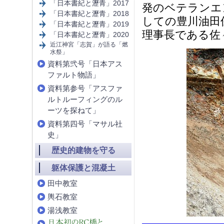
「日本書紀と瀝青」2017
発のベテランエ
「日本書紀と瀝青」2018
しての豊川油田
「日本書紀と瀝青」2019
理事長である佐
「日本書紀と瀝青」2020
近江神宮「志賀」が語る「燃
水祭」
資料第弐号「日本アス
ファルト物語」
資料第参号「アスファ
ルトルーフィングのル
ーツを探ねて」
資料第四号「マサル社
史」
歴史的建物を守る
躯体保護と混凝土
田中教室
輿石教室
湯浅教室