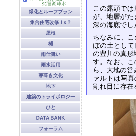
この露頭では
緑化とルーフプラン
が、地層がた
集合住宅改修！
？
&
深の海底でし
屋根
ちなみに、こ
樋
ぼの土として
の豊川の真形
雨仕舞い
す。なお、こ
雨水活用
ら、大地の営
茅葺き文化
ァルトは写真
割れ目に存在
地下
建築のトライボロジー
ひと
DATA BANK
フォーラム