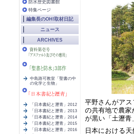
防水歴史図書館
特集ページ
編集長のOH!取材日記
ニュース
ARCHIVES
中島路可教室「聖書の中
の化学と生物」
平野さんがアス
「日本書紀と瀝青」2012
の共有地で農家
「日本書紀と瀝青」2013
「日本書紀と瀝青」2014
が黒い「土瀝青
「日本書紀と瀝青」2015
日本における天
「日本書紀と瀝青」2016