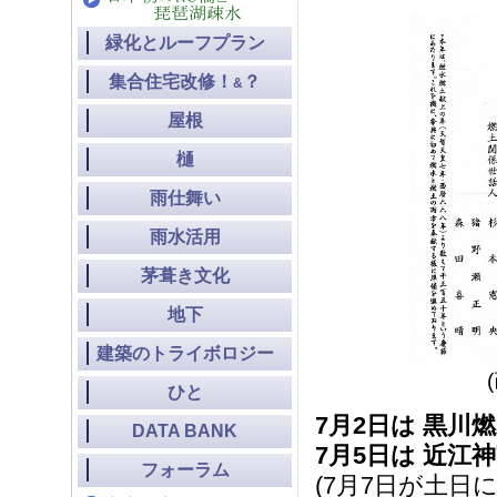
緑化とルーフプラン
集合住宅改修！
？
&
屋根
樋
雨仕舞い
雨水活用
茅葺き文化
地下
建築のトライボロジー
ひと
7月2日は 黒川
DATA BANK
7月5日は 近江
フォーラム
(7月7日が土日