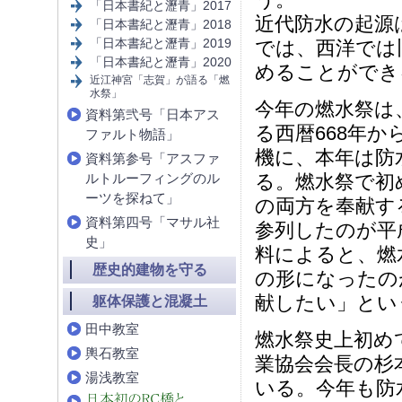
「日本書紀と瀝青」2017
近代防水の起源
「日本書紀と瀝青」2018
「日本書紀と瀝青」2019
では、西洋では
「日本書紀と瀝青」2020
めることができ
近江神宮「志賀」が語る「燃
水祭」
今年の燃水祭は
資料第弐号「日本アス
る西暦668年か
ファルト物語」
機に、本年は防
資料第参号「アスファ
ルトルーフィングのル
る。燃水祭で初
ーツを探ねて」
の両方を奉献す
資料第四号「マサル社
参列したのが平
史」
料によると、燃
歴史的建物を守る
の形になったの
献したい」とい
躯体保護と混凝土
田中教室
燃水祭史上初め
輿石教室
業協会会長の杉
湯浅教室
いる。今年も防