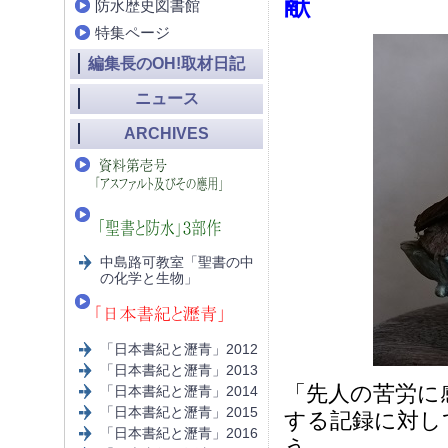
献
防水歴史図書館
特集ページ
編集長のOH!取材日記
ニュース
ARCHIVES
中島路可教室「聖書の中
の化学と生物」
「日本書紀と瀝青」2012
「日本書紀と瀝青」2013
「先人の苦労に
「日本書紀と瀝青」2014
「日本書紀と瀝青」2015
する記録に対し
「日本書紀と瀝青」2016
う。