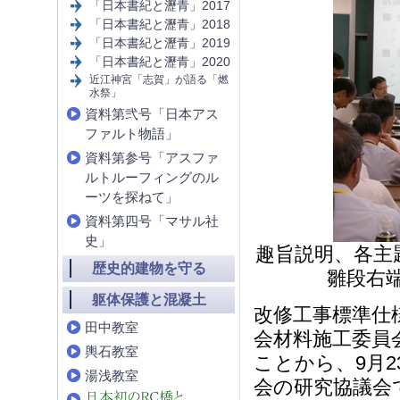
「日本書紀と瀝青」2017
「日本書紀と瀝青」2018
「日本書紀と瀝青」2019
「日本書紀と瀝青」2020
近江神宮「志賀」が語る「燃
水祭」
資料第弐号「日本アス
ファルト物語」
資料第参号「アスファ
ルトルーフィングのル
ーツを探ねて」
資料第四号「マサル社
史」
趣旨説明、各主
歴史的建物を守る
雛段右
躯体保護と混凝土
改修工事標準仕
田中教室
会材料施工委員
輿石教室
ことから、9月
湯浅教室
会の研究協議会