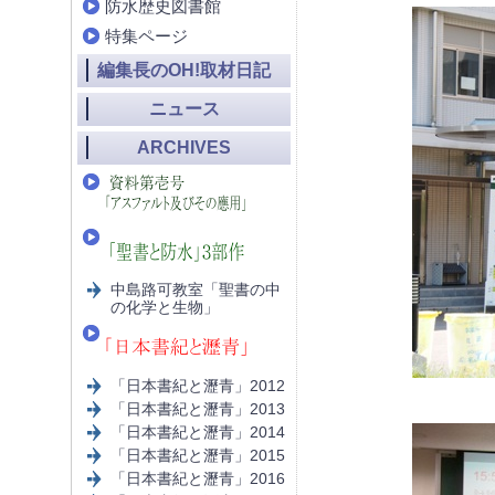
防水歴史図書館
特集ページ
編集長のOH!取材日記
ニュース
ARCHIVES
中島路可教室「聖書の中
の化学と生物」
「日本書紀と瀝青」2012
「日本書紀と瀝青」2013
「日本書紀と瀝青」2014
「日本書紀と瀝青」2015
「日本書紀と瀝青」2016