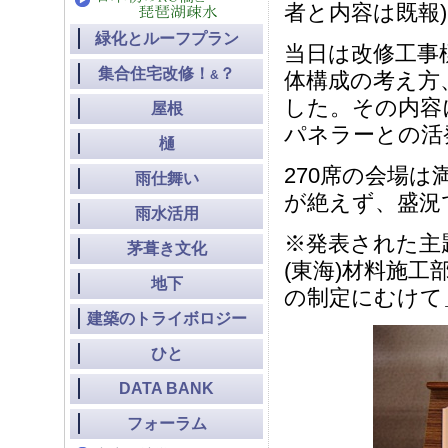
者と内容は既報
緑化とルーフプラン
当日は改修工事
集合住宅改修！
？
&
体構成の考え方
した。その内容
屋根
パネラーとの活
樋
270席の会場は
雨仕舞い
が絶えず、盛況
雨水活用
※発表された主
茅葺き文化
(東海)材料施
地下
の制定にむけて
建築のトライボロジー
ひと
DATA BANK
フォーラム