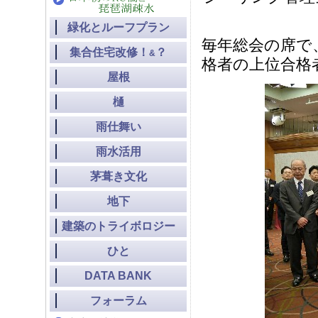
緑化とルーフプラン
毎年総会の席で
集合住宅改修！
？
&
格者の上位合格
屋根
樋
雨仕舞い
雨水活用
茅葺き文化
地下
建築のトライボロジー
ひと
DATA BANK
フォーラム