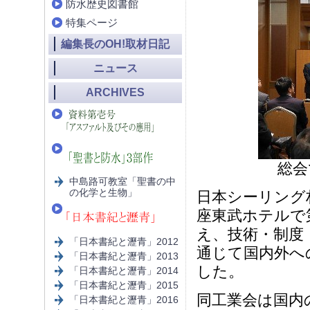
防水歴史図書館
特集ページ
編集長のOH!取材日記
ニュース
ARCHIVES
総会
中島路可教室「聖書の中
の化学と生物」
日本シーリング
座東武ホテルで
え、技術・制度
「日本書紀と瀝青」2012
通じて国内外へ
「日本書紀と瀝青」2013
した。
「日本書紀と瀝青」2014
「日本書紀と瀝青」2015
同工業会は国内
「日本書紀と瀝青」2016