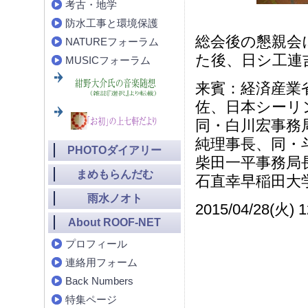
考古・地学
防水工事と環境保護
総会後の懇親会
NATUREフォーラム
た後、日シ工連
MUSICフォーラム
来賓：経済産業
佐、日本シーリ
同・白川宏事務
純理事長、同・
PHOTOダイアリー
柴田一平事務局
まめもらんだむ
石直幸早稲田大
雨水ノオト
2015/04/28(火) 1
About ROOF-NET
プロフィール
連絡用フォーム
Back Numbers
特集ページ