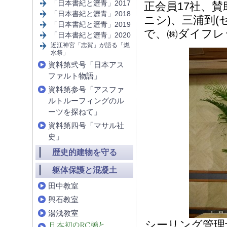
「日本書紀と瀝青」2017
正会員17社、賛
「日本書紀と瀝青」2018
ニシ)、三浦到(
「日本書紀と瀝青」2019
で、㈱ダイフレ
「日本書紀と瀝青」2020
近江神宮「志賀」が語る「燃
水祭」
資料第弐号「日本アス
ファルト物語」
資料第参号「アスファ
ルトルーフィングのル
ーツを探ねて」
資料第四号「マサル社
史」
歴史的建物を守る
躯体保護と混凝土
田中教室
輿石教室
湯浅教室
シーリング管理