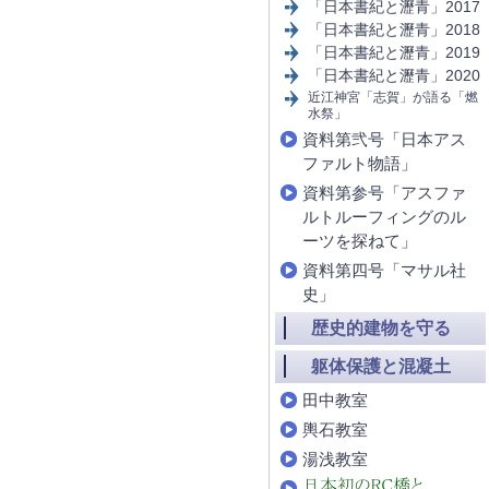
「日本書紀と瀝青」2017
「日本書紀と瀝青」2018
「日本書紀と瀝青」2019
「日本書紀と瀝青」2020
近江神宮「志賀」が語る「燃
水祭」
資料第弐号「日本アス
ファルト物語」
資料第参号「アスファ
ルトルーフィングのル
ーツを探ねて」
資料第四号「マサル社
史」
歴史的建物を守る
躯体保護と混凝土
田中教室
輿石教室
湯浅教室