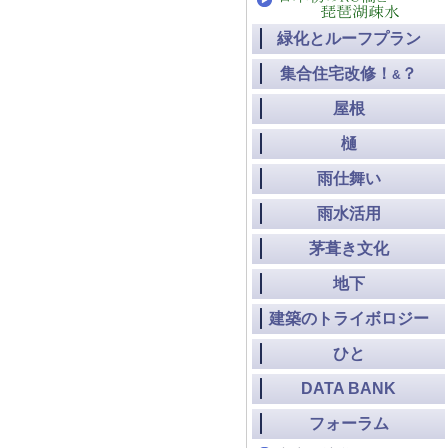
緑化とルーフプラン
集合住宅改修！
？
&
屋根
樋
雨仕舞い
雨水活用
茅葺き文化
地下
建築のトライボロジー
ひと
DATA BANK
フォーラム