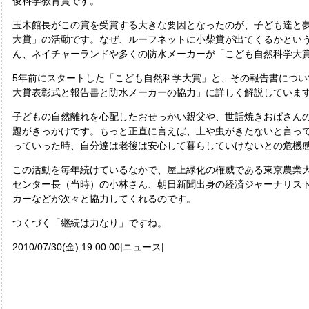
俊科学教育賞です。
玉木館長がこの賞を受賞する大きな要因となったのが、子ども達と
大賞」の活動です。なぜ、ルーフネットに小柴賞が出てくるかとい
ん、ネイチャーランドや多くの防水メーカーが「こども自然科学大
5年前にスタートした「こども自然科学大賞」と、その報告書につい
大賞表彰式と報告書と防水メーカーの協力」に詳しく解説していま
子どもの自然離れを心配したおせっかい親父や、世話焼きおばさん
題がきっかけです。もっと正直に言えば、土や虫がきたないと言っ
っていった時、自分達は老後は安心して暮らしていけないとの危機
この活動を毎年続けているなかで、屋上緑化の権威である東京農業
センター長（当時）の小林さん、朝日新聞出身の経済ジャーナリス
カーなどが次々と協力してくれるのです。
つくづく「継続は力なり」ですね。
2010/07/30(金) 19:00:00|ニュース|