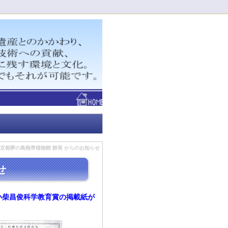
！
京都夢の島熱帯植物館 館長 からのお知らせ
せ
小柴昌俊科学教育賞の掲載紙が