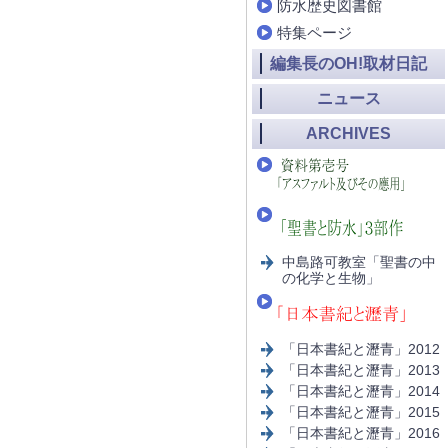
防水歴史図書館
特集ページ
編集長のOH!取材日記
ニュース
ARCHIVES
中島路可教室「聖書の中
の化学と生物」
「日本書紀と瀝青」2012
「日本書紀と瀝青」2013
「日本書紀と瀝青」2014
「日本書紀と瀝青」2015
「日本書紀と瀝青」2016