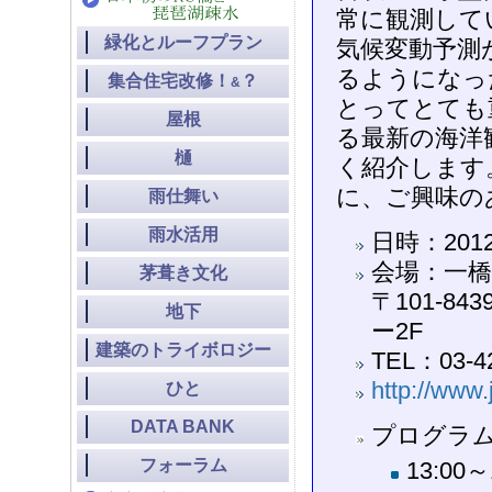
常に観測して
緑化とルーフプラン
気候変動予測
るようになっ
集合住宅改修！
？
&
とってとても
屋根
る最新の海洋
樋
く紹介します
に、ご興味の
雨仕舞い
雨水活用
日時：2012
会場：一橋
茅葺き文化
〒101-8
地下
ー2F
建築のトライボロジー
TEL：03-4
http://www.
ひと
DATA BANK
プログラ
フォーラム
13:0