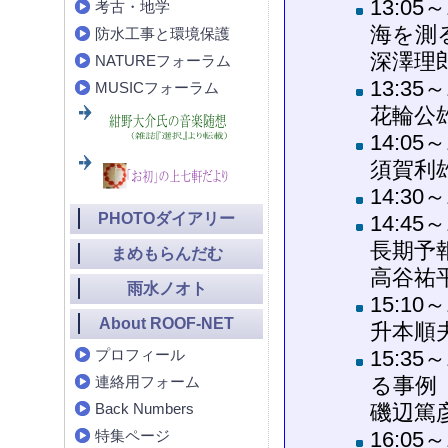
13:0
考古・地学
海を測
防水工事と環境保護
深澤理
NATUREフォーラム
13:35
MUSICフォーラム
花輪公
14:05
須賀利
14:30
PHOTOダイアリー
14:4
長期予
まめもらんだむ
高谷祐
雨水ノオト
15:1
About ROOF-NET
升本順
プロフィール
15:3
連絡用フォーム
る事例
Back Numbers
磯辺篤
特集ページ
16:05