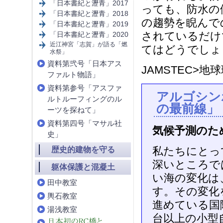
「日本書紀と瀝青」2017
っても、防水の
「日本書紀と瀝青」2018
の趨勢を睨んで
「日本書紀と瀝青」2019
されているだけ
「日本書紀と瀝青」2020
近江神宮「志賀」が語る「燃
てはどうでしょ
水祭」
資料第弐号「日本アス
JAMSTEC>地
ファルト物語」
資料第参号「アスファ
アルゴシン
ルトルーフィングのル
の最前線」
ーツを探ねて」
資料第四号「マサル社
気候予測のた
史」
私たちにとっ
歴史的建物を守る
深いところで
躯体保護と混凝土
い海の変化は
田中教室
す。その変化
輿石教室
進めている国
湯浅教室
台以上の小型