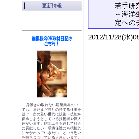
若手研
更新情報
～海洋
定への
2012/11/28(水)08
身動きの取れない建築業界の中
でも、まだまだ誇りの持てる仕事を
続け、次の若い世代に技術・技能を
伝承しようとしている技術者や職人
達がいます。防水工事を通じて社会
に貢献したい、環境保護にも積極的
にかかわっていきたい、という思い
を持ちつづけている人達がいます。