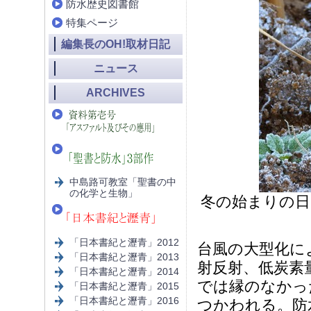
防水歴史図書館
特集ページ
編集長のOH!取材日記
ニュース
ARCHIVES
中島路可教室「聖書の中
の化学と生物」
冬の始まりの日
「日本書紀と瀝青」2012
台風の大型化に
「日本書紀と瀝青」2013
射反射、低炭素
「日本書紀と瀝青」2014
では縁のなかっ
「日本書紀と瀝青」2015
「日本書紀と瀝青」2016
つかわれる。防