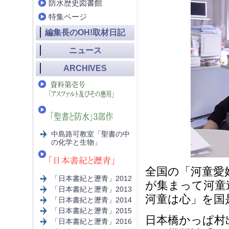
防水歴史図書館
特集ページ
編集長のOH!取材日記
ニュース
ARCHIVES
中島路可教室「聖書の中
の化学と生物」
全国の「河童愛
「日本書紀と瀝青」2012
が集まって河童
「日本書紀と瀝青」2013
河童は心」を国
「日本書紀と瀝青」2014
「日本書紀と瀝青」2015
日本橋かっぱ村
「日本書紀と瀝青」2016