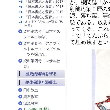
が、機関誌「か
「日本書紀と瀝青」2017
「日本書紀と瀝青」2018
射能汚染画歴の
「日本書紀と瀝青」2019
泥、落ち葉、等
「日本書紀と瀝青」2020
態である。放射
近江神宮「志賀」が語る「燃
水祭」
ってくる。これ
資料第弐号「日本アス
トで「てんぷら
ファルト物語」
て埋め戻すとい
資料第参号「アスファ
ルトルーフィングのル
ーツを探ねて」
資料第四号「マサル社
史」
歴史的建物を守る
躯体保護と混凝土
田中教室
輿石教室
湯浅教室