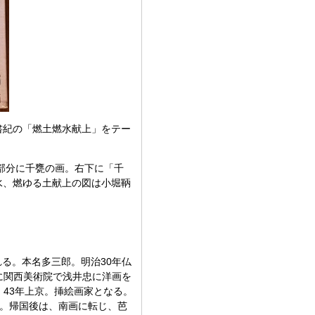
書紀の「燃土燃水献上」をテー
し部分に千甕の画。右下に「千
水、燃ゆる土献上の図は小堀鞆
れる。本名多三郎。明治30年仏
に関西美術院で浅井忠に洋画を
43年上京。挿絵画家となる。
む。帰国後は、南画に転じ、芭