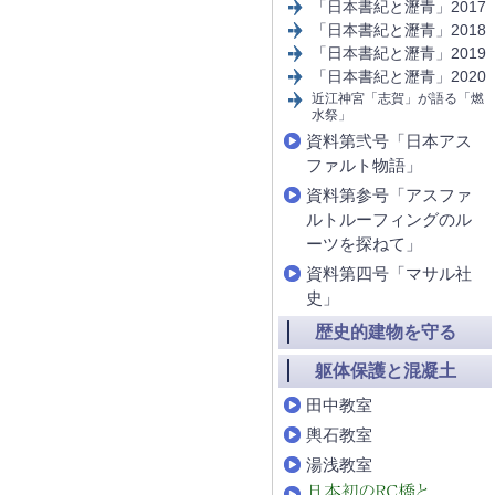
「日本書紀と瀝青」2017
「日本書紀と瀝青」2018
「日本書紀と瀝青」2019
「日本書紀と瀝青」2020
近江神宮「志賀」が語る「燃
水祭」
資料第弐号「日本アス
ファルト物語」
資料第参号「アスファ
ルトルーフィングのル
ーツを探ねて」
資料第四号「マサル社
史」
歴史的建物を守る
躯体保護と混凝土
田中教室
輿石教室
湯浅教室