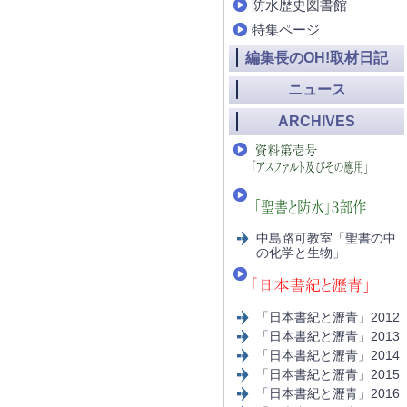
防水歴史図書館
特集ページ
編集長のOH!取材日記
ニュース
ARCHIVES
中島路可教室「聖書の中
の化学と生物」
「日本書紀と瀝青」2012
「日本書紀と瀝青」2013
「日本書紀と瀝青」2014
「日本書紀と瀝青」2015
「日本書紀と瀝青」2016