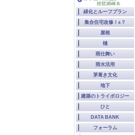
緑化とルーフプラン
集合住宅改修！
？
&
屋根
樋
雨仕舞い
雨水活用
茅葺き文化
地下
建築のトライボロジー
ひと
DATA BANK
フォーラム