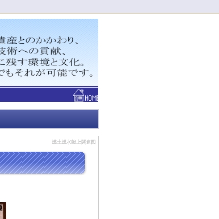
！
燃土燃水献上関連図