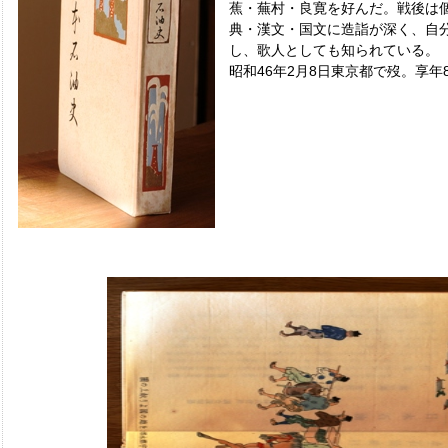
蕉・蕪村・良寛を好んだ。戦後は
典・漢文・国文に造詣が深く、自
し、歌人としても知られている。
昭和46年2月8日東京都で歿。享年