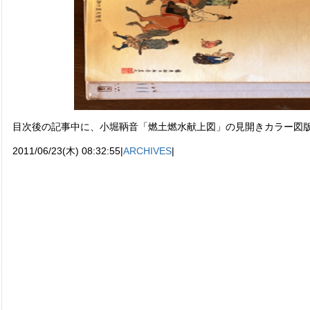
目次後の記事中に、小堀鞆音「燃土燃水献上図」の見開きカラー図
2011/06/23(木) 08:32:55|
ARCHIVES
|