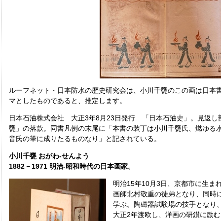
ルーフネット・日本防水の歴史研究会は、小川千甕のこの画は日本
マとしたものであると、推定します。
日本石油株式会社 大正3年8月23日発行 「日本石油史」。見返
甕」の落款。同書凡例の末尾に「本書の装丁は小川千甕氏、燃ゆる
音氏の筆に成りたるものなり」と記されている。
小川千甕 おがわ-せんよう
1882－1971 明治-昭和時代の日本画家。
明治15年10月3日、京都市に生ま
画師北村敬重の徒弟となり、同時
学ぶ。陶磁器試験場の技手となり、
大正2年渡欧し、洋画の研鑚に励