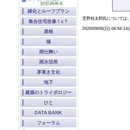
緑化とルーフプラン
芝野桂太郎氏については、
集合住宅改修！
？
&
2020/09/06(日) 06:56:14|
屋根
樋
雨仕舞い
雨水活用
茅葺き文化
地下
建築のトライボロジー
ひと
DATA BANK
フォーラム