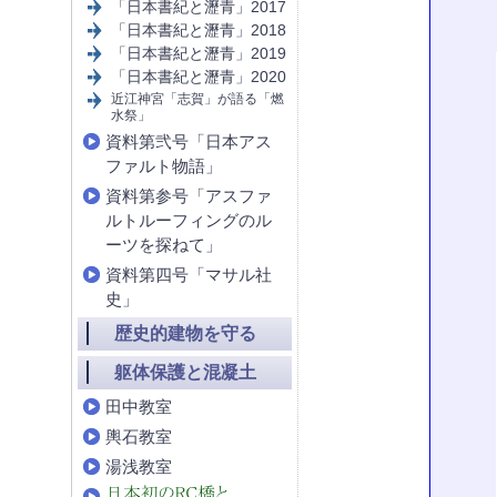
「日本書紀と瀝青」2017
「日本書紀と瀝青」2018
「日本書紀と瀝青」2019
「日本書紀と瀝青」2020
近江神宮「志賀」が語る「燃
水祭」
資料第弐号「日本アス
ファルト物語」
資料第参号「アスファ
ルトルーフィングのル
ーツを探ねて」
資料第四号「マサル社
史」
歴史的建物を守る
躯体保護と混凝土
田中教室
輿石教室
湯浅教室