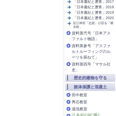
「日本書紀と瀝青」2017
「日本書紀と瀝青」2018
「日本書紀と瀝青」2019
「日本書紀と瀝青」2020
近江神宮「志賀」が語る「燃
水祭」
資料第弐号「日本アス
ファルト物語」
資料第参号「アスファ
ルトルーフィングのル
ーツを探ねて」
資料第四号「マサル社
史」
歴史的建物を守る
躯体保護と混凝土
田中教室
輿石教室
湯浅教室