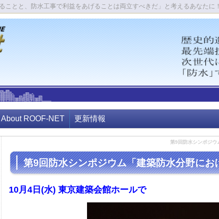
ることと、防水工事で利益をあげることは両立すべきだ」と考えるあなたに
About ROOF-NET
更新情報
第9回防水シンポジウ
第9回防水シンポジウム「建築防水分野にお
10月4日(水) 東京建築会館ホールで