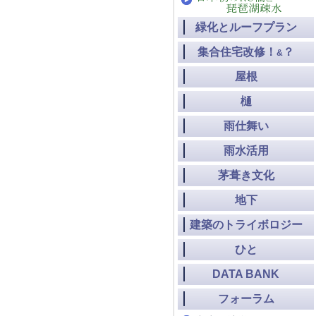
緑化とルーフプラン
集合住宅改修！
？
&
屋根
樋
雨仕舞い
雨水活用
茅葺き文化
地下
建築のトライボロジー
ひと
DATA BANK
フォーラム