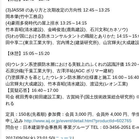
(3)JASS8 のあり方と次期改定の方向性 12:45～13:25
岡本肇(竹中工務店)
(4)豪雨多発時代の屋上排水 13:25～14:15
竹本喜昭(清水建設)、金崎俊造(鹿島建設)、石川文和(カネソウ)
(5)わが国における防水コンサルタントの職能とありかた 14:15～15:
田中享二(東京工業大学)、宮内博之(建築研究所)、山宮輝夫(大成建設
【休憩】15:05～15:20
(6)ウレタン系塗膜防水層における美観上のふくれの認識評価 15:20～1
石原沙織(千葉工業大学)、古澤洋祐(AGC ポリマー建材)
(7)塗膜厚さを基としたウレタン防水層の仕様書と施工 16:00～16:40
山宮輝夫(大成建設)、竹本喜昭(清水建設)、渡辺光(レオン工業)
【質疑応答】16:40～17:00
司会 梶田秀幸(前田建設工業)、古賀純子(国土技術政策総合研究所)
れる
定員：150名(先着順) 参加費：会員 3,000 円、会員外 4,000 円、学生 
申し込み
http://www.aij.or.jp/event/detail.html?productId=602765
問合せ：日本建築学会事務局 事業グループ TEL：03-3456-2051 E-m
2017/09/26(火) 23:01:50|
ニュース
|