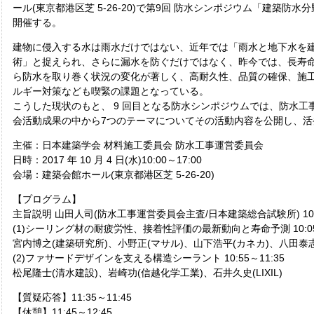
ール(東京都港区芝 5-26-20)で第9回 防水シンポジウム「建築防
開催する。
建物に侵入する水は雨水だけではない、近年では「雨水と地下水を
術」と捉えられ、さらに漏水を防ぐだけではなく、昨今では、長寿
ら防水を取り巻く状況の変化が著しく、高耐久性、品質の確保、施工
ルギー対策なども喫緊の課題となっている。
こうした現状のもと、 9 回目となる防水シンポジウムでは、防水工
会活動成果の中から7つのテーマについてその活動内容を公開し、活
主催：日本建築学会 材料施工委員会 防水工事運営委員会
日時：2017 年 10 月 4 日(水)10:00～17:00
会場：建築会館ホール(東京都港区芝 5-26-20)
【プログラム】
主旨説明 山田人司(防水工事運営委員会主査/日本建築総合試験所) 10:0
(1)シーリング材の耐疲労性、接着性評価の最新動向と寿命予測 10:05～
宮内博之(建築研究所)、小野正(マサル)、山下浩平(カネカ)、八田泰志
(2)ファサードデザインを支える構造シーラント 10:55～11:35
松尾隆士(清水建設)、岩崎功(信越化学工業)、石井久史(LIXIL)
【質疑応答】11:35～11:45
【休憩】11:45～12:45