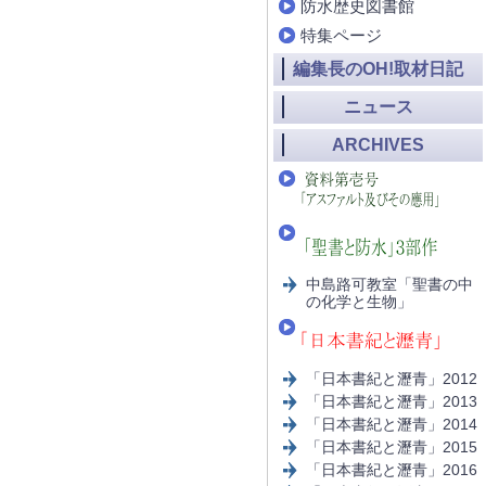
防水歴史図書館
特集ページ
編集長のOH!取材日記
ニュース
ARCHIVES
中島路可教室「聖書の中
の化学と生物」
「日本書紀と瀝青」2012
「日本書紀と瀝青」2013
「日本書紀と瀝青」2014
「日本書紀と瀝青」2015
「日本書紀と瀝青」2016