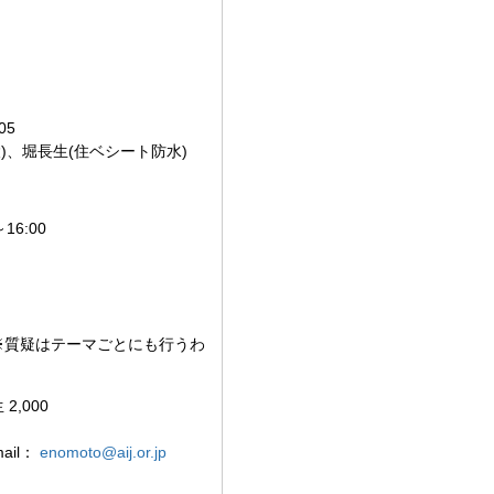
05
)、堀長生(住ベシート防水)
6:00
 ※質疑はテーマごとにも行うわ
2,000
ail：
enomoto@aij.or.jp