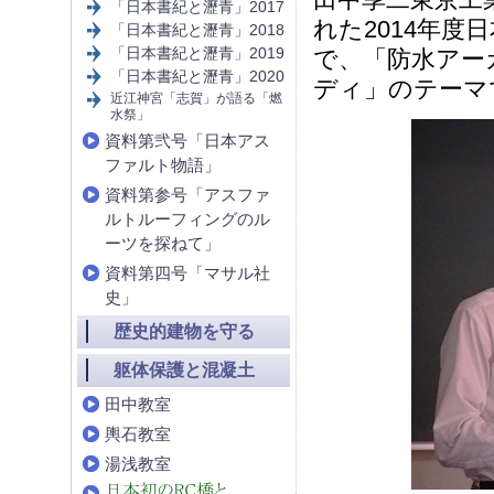
「日本書紀と瀝青」2017
れた2014年
「日本書紀と瀝青」2018
「日本書紀と瀝青」2019
で、「防水アー
「日本書紀と瀝青」2020
ディ」のテーマ
近江神宮「志賀」が語る「燃
水祭」
資料第弐号「日本アス
ファルト物語」
資料第参号「アスファ
ルトルーフィングのル
ーツを探ねて」
資料第四号「マサル社
史」
歴史的建物を守る
躯体保護と混凝土
田中教室
輿石教室
湯浅教室