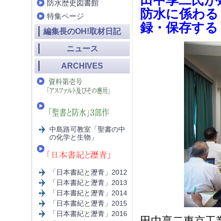
田中享二氏が
防水歴史図書館
防水に係わる
特集ページ
録・保存する
編集長のOH!取材日記
ニュース
ARCHIVES
中島路可教室「聖書の中
の化学と生物」
「日本書紀と瀝青」2012
「日本書紀と瀝青」2013
「日本書紀と瀝青」2014
「日本書紀と瀝青」2015
「日本書紀と瀝青」2016
田中享二東京工