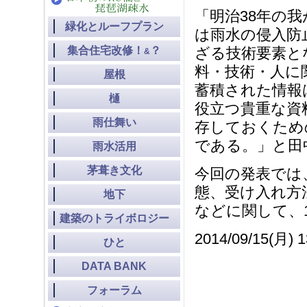
「明治38年の
緑化とルーフプラン
は雨水の侵入防
集合住宅改修！
？
ざる技術要素と
&
料・技術・人に
屋根
蓄積された情報
樋
役立つ貴重な資
雨仕舞い
存しておくため
である。」と田
雨水活用
茅葺き文化
今回の発表では
態、受け入れ方
地下
などに関して、
建築のトライボロジー
2014/09/15(月) 1
ひと
DATA BANK
フォーラム