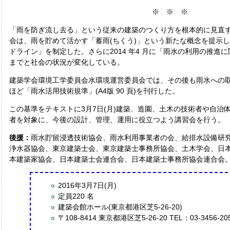
※ ※ ※
「雨を防ぎ流し去る」という従来の建築のつくり方を根本的に見直
会は、雨を貯めて活かす「蓄雨(ちくう)」という新たな概念を提示し、
ドライン」を制定した。さらに2014 年4 月に「雨水の利用の推進
までと社会の状況が変化している。
建築学会環境工学委員会水環境運営委員会では、その後も雨水への
ほど「雨水活用技術規準」(A4版 90 頁)を刊行した。
この基準をテキストに3月7日(月)建築、造園、土木の技術者や自治
者を対象に、今後の設計、管理、運用に役立つよう講習会を行う。
後援：
雨水貯留浸透技術協会、雨水利用事業者の会、給排水設備研
浄水器協会、東京建築士会、東京建築士事務所協会、土木学会、日
本建築家協会、日本建築士会連合会、日本建築士事務所協会連合会
2016年3月7日(月)
定員220 名
建築会館ホール(東京都港区芝5-26-20)
〒108-8414 東京都港区芝5-26-20 TEL：03-3456-20