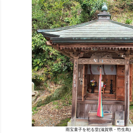
雨宝童子を祀る堂(滋賀県・竹生島)