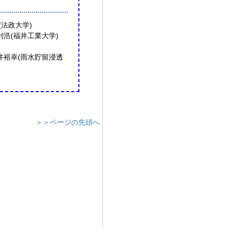
(法政大学)
利浩(福井工業大学)
屋井裕幸(雨水貯留浸透
＞＞ページの先頭へ