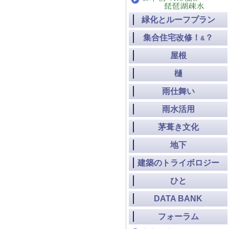
緑化とルーフプラン
集合住宅改修！
？
&
屋根
樋
雨仕舞い
雨水活用
茅葺き文化
地下
建築のトライボロジー
ひと
DATA BANK
フォーラム