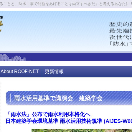
ることと、防水工事で利益をあげることは両立すべきだ」と考えるあなたに
About ROOF-NET
更新情報
雨水活用基準で講演会 建築学会
「雨水法」公布で雨水利用本格化へ
日本建築学会環境基準 雨水活用技術規準 (AIJES-W0003