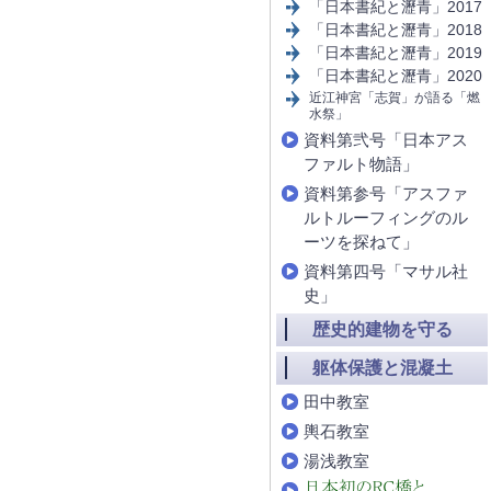
「日本書紀と瀝青」2017
「日本書紀と瀝青」2018
「日本書紀と瀝青」2019
「日本書紀と瀝青」2020
近江神宮「志賀」が語る「燃
水祭」
資料第弐号「日本アス
ファルト物語」
資料第参号「アスファ
ルトルーフィングのル
ーツを探ねて」
資料第四号「マサル社
史」
歴史的建物を守る
躯体保護と混凝土
田中教室
輿石教室
湯浅教室