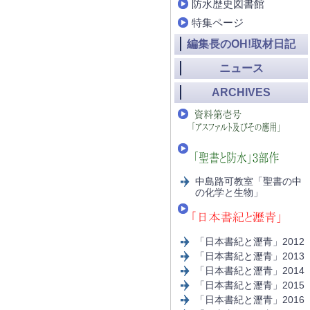
防水歴史図書館
特集ページ
編集長のOH!取材日記
ニュース
ARCHIVES
中島路可教室「聖書の中
の化学と生物」
「日本書紀と瀝青」2012
「日本書紀と瀝青」2013
「日本書紀と瀝青」2014
「日本書紀と瀝青」2015
「日本書紀と瀝青」2016