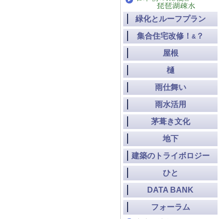
緑化とルーフプラン
集合住宅改修！
？
&
屋根
樋
雨仕舞い
雨水活用
茅葺き文化
地下
建築のトライボロジー
ひと
DATA BANK
フォーラム