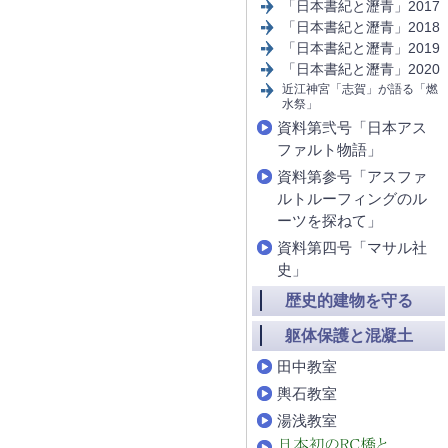
「日本書紀と瀝青」2017
「日本書紀と瀝青」2018
「日本書紀と瀝青」2019
「日本書紀と瀝青」2020
近江神宮「志賀」が語る「燃
水祭」
資料第弐号「日本アス
ファルト物語」
資料第参号「アスファ
ルトルーフィングのル
ーツを探ねて」
資料第四号「マサル社
史」
歴史的建物を守る
躯体保護と混凝土
田中教室
輿石教室
湯浅教室