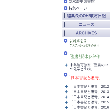
防水歴史図書館
特集ページ
編集長のOH!取材日記
ニュース
ARCHIVES
中島路可教室「聖書の中
の化学と生物」
「日本書紀と瀝青」2012
「日本書紀と瀝青」2013
「日本書紀と瀝青」2014
「日本書紀と瀝青」2015
「日本書紀と瀝青」2016