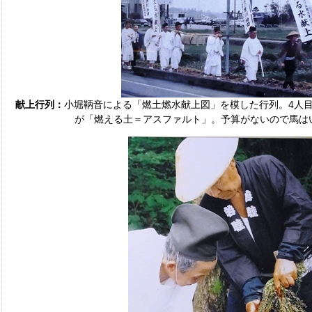
献上行列：
小堀鞆音による「燃土燃水献上図」を模した行列。4人
が「燃える土＝アスファルト」。予算がないので馬は