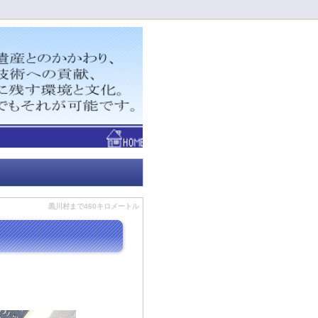
！
黒川村まで460キロメートル