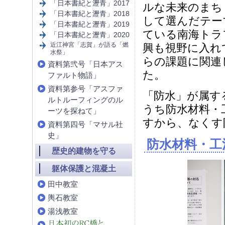
「日本書紀と瀝青」2017
ルな未来のまち
「日本書紀と瀝青」2018
して選んだテー
「日本書紀と瀝青」2019
ている南海トラ
「日本書紀と瀝青」2020
近江神宮「志賀」が語る「燃
興も視野に入れ
水祭」
らの課題に関連
資料第弐号「日本アス
た。
ファルト物語」
資料第参号「アスファ
「防水」が属す
ルトルーフィングのル
うち防水材料・
ーツを探ねて」
すから、なくす
資料第四号「マサル社
史」
防水材料・工
歴史的建物を守る
躯体保護と混凝土
田中教室
輿石教室
湯浅教室