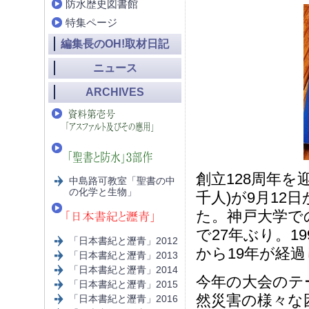
防水歴史図書館
特集ページ
編集長のOH!取材日記
ニュース
ARCHIVES
創立128周年を
中島路可教室「聖書の中
の化学と生物」
千人)が9月12
た。神戸大学で
で27年ぶり。1
「日本書紀と瀝青」2012
から19年が経
「日本書紀と瀝青」2013
「日本書紀と瀝青」2014
今年の大会のテ
「日本書紀と瀝青」2015
然災害の様々な
「日本書紀と瀝青」2016