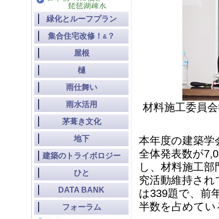
緑化とルーフプラン
集合住宅改修！
？
&
屋根
樋
雨仕舞い
雨水活用
材料施工委員会
茅葺き文化
地下
本年度の建築学
全体発表数が7,
建築のトライボロジー
し、材料施工部
ひと
究活動維持され
DATA BANK
は339題で、
半数を占めてい
フォーラム