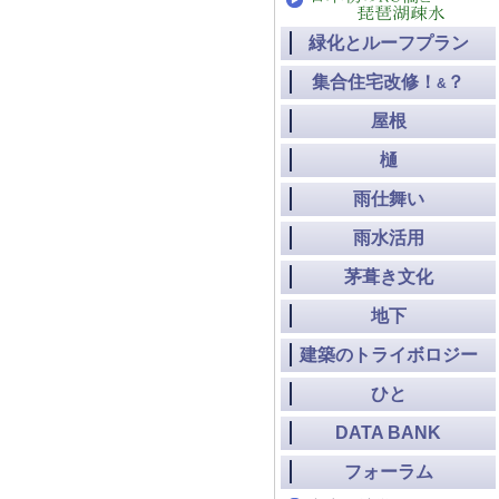
緑化とルーフプラン
集合住宅改修！
？
&
屋根
樋
雨仕舞い
雨水活用
茅葺き文化
地下
建築のトライボロジー
ひと
DATA BANK
フォーラム