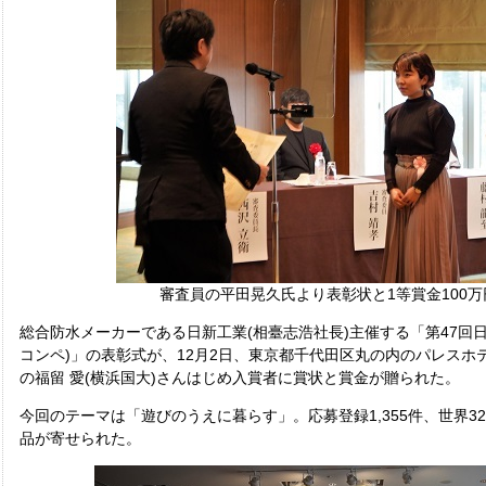
審査員の平田晃久氏より表彰状と1等賞金100
総合防水メーカーである日新工業(相臺志浩社長)主催する「第47回
コンペ)」の表彰式が、12月2日、東京都千代田区丸の内のパレスホ
の福留 愛(横浜国大)さんはじめ入賞者に賞状と賞金が贈られた。
今回のテーマは「遊びのうえに暮らす」。応募登録1,355件、世界3
品が寄せられた。