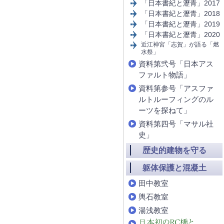
「日本書紀と瀝青」2017
「日本書紀と瀝青」2018
「日本書紀と瀝青」2019
「日本書紀と瀝青」2020
近江神宮「志賀」が語る「燃
水祭」
資料第弐号「日本アス
ファルト物語」
資料第参号「アスファ
ルトルーフィングのル
ーツを探ねて」
資料第四号「マサル社
史」
歴史的建物を守る
躯体保護と混凝土
田中教室
輿石教室
湯浅教室