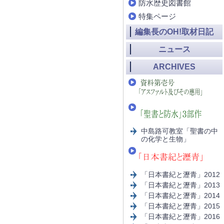
防水歴史図書館
特集ページ
編集長のOH!取材日記
ニュース
ARCHIVES
中島路可教室「聖書の中
の化学と生物」
「日本書紀と瀝青」2012
「日本書紀と瀝青」2013
「日本書紀と瀝青」2014
「日本書紀と瀝青」2015
「日本書紀と瀝青」2016