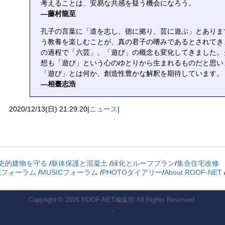
考えることは、安易な共感を疑う機会になろう。
―藤村龍至
孔子の言葉に「道を志し、徳に拠り、芸に遊ぶ」とありま
う教養を楽しむことが、真の君子の嗜みであるとされてき
の過程で「六芸」、「遊び」の概念も変化してきました。
想も「遊び」という心のゆとりから生まれるものだと思い
「遊び」とは何か、創造性豊かな解釈を期待しています。
―相臺志浩
2020/12/13(日) 21:29:20|
ニュース
|
史的建物を守る
/
躯体保護と混凝土
/
緑化とルーフプラン
/
集合住宅改修
REフォーラム
/
MUSICフォーラム
/
PHOTOダイアリー
/
About ROOF-NET
Copyright © 2026
ROOF-NET編集部
All Rights Reserved.
，