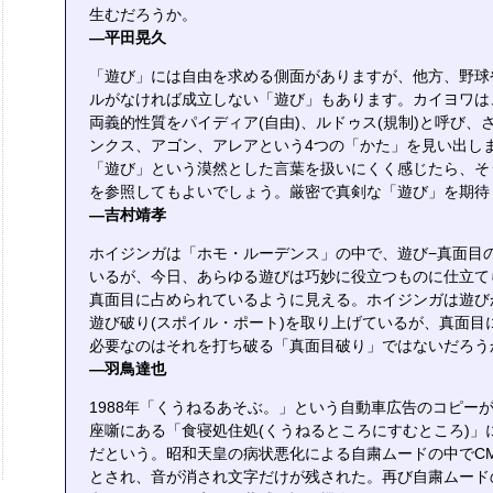
生むだろうか。
―平田晃久
「遊び」には自由を求める側面がありますが、他方、野球
ルがなければ成立しない「遊び」もあります。カイヨワは
両義的性質をパイディア(自由)、ルドゥス(規制)と呼び、
ンクス、アゴン、アレアという4つの「かた」を見い出し
「遊び」という漠然とした言葉を扱いにくく感じたら、そ
を参照してもよいでしょう。厳密で真剣な「遊び」を期待
―吉村靖孝
ホイジンガは「ホモ・ルーデンス」の中で、遊び−真面目
いるが、今日、あらゆる遊びは巧妙に役立つものに仕立て
真面目に占められているように見える。ホイジンガは遊び
遊び破り(スポイル・ポート)を取り上げているが、真面目
必要なのはそれを打ち破る「真面目破り」ではないだろう
―羽鳥達也
1988年「くうねるあそぶ。」という自動車広告のコピー
座噺にある「食寝処住処(くうねるところにすむところ)」
だという。昭和天皇の病状悪化による自粛ムードの中でC
とされ、音が消され文字だけが残された。再び自粛ムード