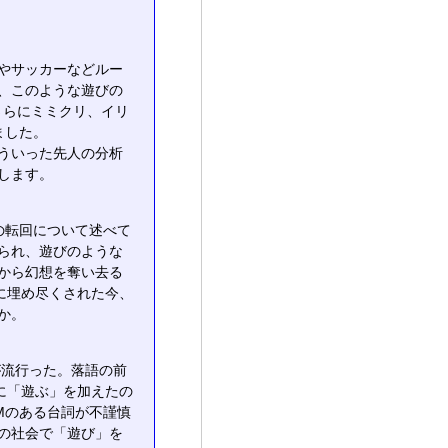
やサッカーなどルー
、このような遊びの
さらにミミクリ、イリ
ました。
ういった先人の分析
します。
の転回について述べて
られ、遊びのような
から幻想を奪い去る
に埋め尽くされた今、
か。
が流行った。落語の前
に「遊ぶ」を加えたの
Mのある台詞が不謹慎
の社会で「遊び」を