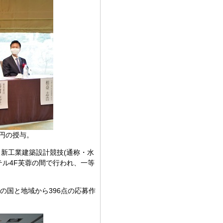
万円の授与。
日新工業建築設計競技(通称・水
テル4F芙蓉の間で行われ、一等
2の国と地域から396点の応募作