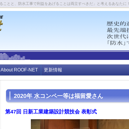
ることと、防水工事で利益をあげることは両立すべきだ」と考えるあなたに
About ROOF-NET
更新情報
2020年 水コンペ一等は福留愛さん
第47回 日新工業建築設計競技会 表彰式