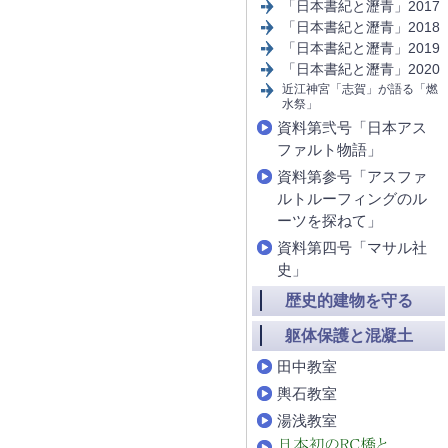
「日本書紀と瀝青」2017
「日本書紀と瀝青」2018
「日本書紀と瀝青」2019
「日本書紀と瀝青」2020
近江神宮「志賀」が語る「燃
水祭」
資料第弐号「日本アス
ファルト物語」
資料第参号「アスファ
ルトルーフィングのル
ーツを探ねて」
資料第四号「マサル社
史」
歴史的建物を守る
躯体保護と混凝土
田中教室
輿石教室
湯浅教室