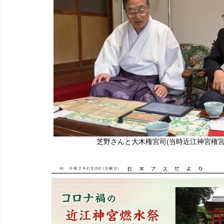
芝野さんと大木権宮司(当時近江神宮権宮