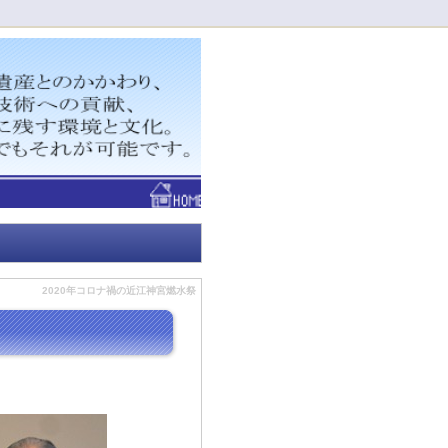
！
2020年コロナ禍の近江神宮燃水祭