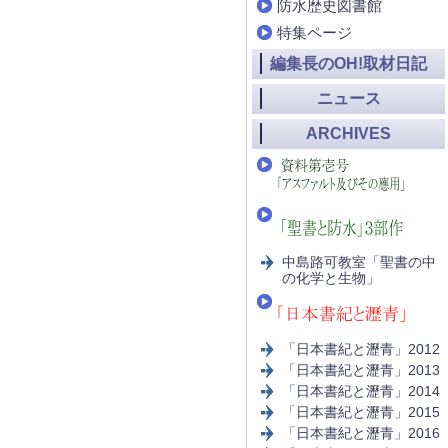
防水歴史図書館
特集ページ
編集長のOH!取材日記
ニュース
ARCHIVES
中島路可教室「聖書の中
の化学と生物」
「日本書紀と瀝青」2012
「日本書紀と瀝青」2013
「日本書紀と瀝青」2014
「日本書紀と瀝青」2015
「日本書紀と瀝青」2016