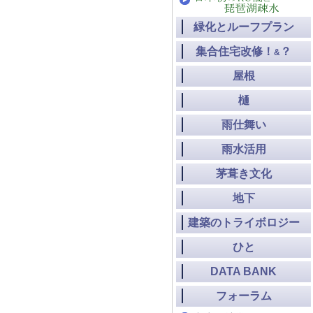
緑化とルーフプラン
集合住宅改修！
？
&
屋根
樋
雨仕舞い
雨水活用
茅葺き文化
地下
建築のトライボロジー
ひと
DATA BANK
フォーラム