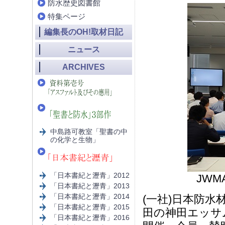
防水歴史図書館
特集ページ
編集長のOH!取材日記
ニュース
ARCHIVES
中島路可教室「聖書の中
の化学と生物」
「日本書紀と瀝青」2012
JW
「日本書紀と瀝青」2013
「日本書紀と瀝青」2014
(一社)日本防水材
「日本書紀と瀝青」2015
田の神田エッサ
「日本書紀と瀝青」2016