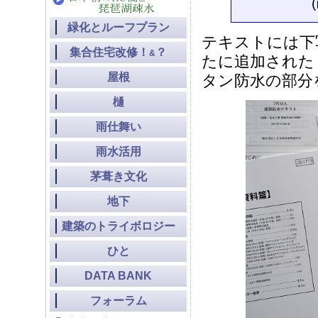
緑化とルーフプラン
テキストには下
集合住宅改修！
？
&
たに追加された
屋根
タン防水の部分
樋
雨仕舞い
雨水活用
茅葺き文化
地下
建築のトライボロジー
ひと
DATA BANK
フォーラム