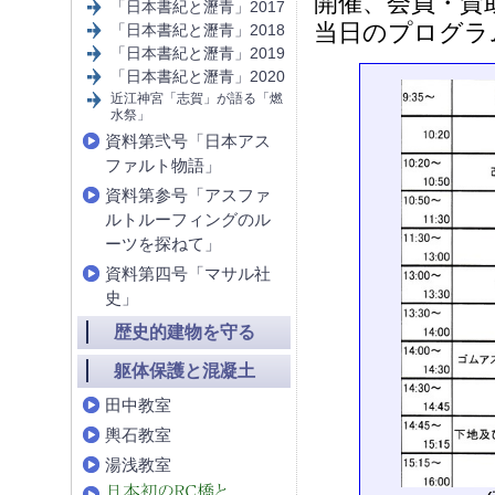
開催、会員・賛
「日本書紀と瀝青」2017
当日のプログラ
「日本書紀と瀝青」2018
「日本書紀と瀝青」2019
「日本書紀と瀝青」2020
近江神宮「志賀」が語る「燃
水祭」
資料第弐号「日本アス
ファルト物語」
資料第参号「アスファ
ルトルーフィングのル
ーツを探ねて」
資料第四号「マサル社
史」
歴史的建物を守る
躯体保護と混凝土
田中教室
輿石教室
湯浅教室