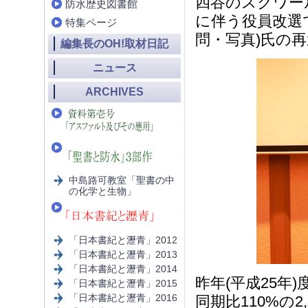
四谷のスクワー
防水歴史図書館
に伴う役員改選
特集ページ
問・写真)氏の
編集長のOH!取材日記
ニュース
ARCHIVES
中島路可教室「聖書の中
の化学と生物」
「日本書紀と瀝青」2012
「日本書紀と瀝青」2013
「日本書紀と瀝青」2014
昨年(平成25年)
「日本書紀と瀝青」2015
「日本書紀と瀝青」2016
同期比110%の2