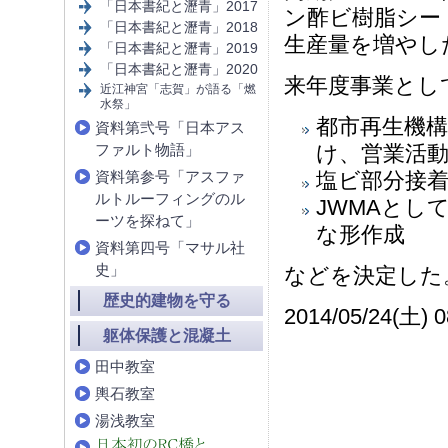
「日本書紀と瀝青」2017
ン酢ビ樹脂シートが
「日本書紀と瀝青」2018
生産量を増やし
「日本書紀と瀝青」2019
「日本書紀と瀝青」2020
来年度事業とし
近江神宮「志賀」が語る「燃
水祭」
都市再生機
資料第弐号「日本アス
ファルト物語」
け、営業活
資料第参号「アスファ
塩ビ部分接
ルトルーフィングのル
JWMAとし
ーツを探ねて」
な形作成
資料第四号「マサル社
史」
などを決定した
歴史的建物を守る
2014/05/24(土) 0
躯体保護と混凝土
田中教室
輿石教室
湯浅教室