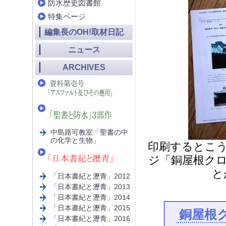
防水歴史図書館
特集ページ
編集長のOH!取材日記
ニュース
ARCHIVES
中島路可教室「聖書の中
の化学と生物」
印刷するとこ
ジ「銅屋根ク
と
「日本書紀と瀝青」2012
「日本書紀と瀝青」2013
「日本書紀と瀝青」2014
「日本書紀と瀝青」2015
銅屋根ク
「日本書紀と瀝青」2016