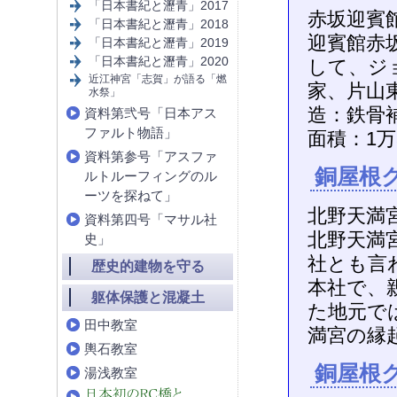
「日本書紀と瀝青」2017
赤坂迎賓館
「日本書紀と瀝青」2018
迎賓館赤坂
「日本書紀と瀝青」2019
「日本書紀と瀝青」2020
して、ジ
近江神宮「志賀」が語る「燃
家、片山
水祭」
造：鉄骨補
資料第弐号「日本アス
ファルト物語」
面積：1万
資料第参号「アスファ
銅屋根ク
ルトルーフィングのル
ーツを探ねて」
北野天満宮
資料第四号「マサル社
北野天満
史」
社とも言
歴史的建物を守る
本社で、
躯体保護と混凝土
た地元で
田中教室
満宮の縁
輿石教室
銅屋根ク
湯浅教室