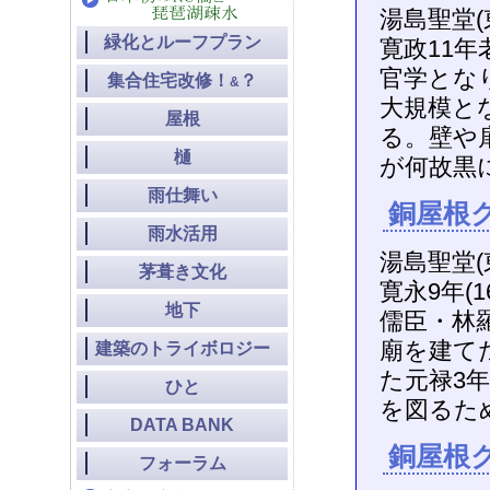
湯島聖堂(
緑化とルーフプラン
寛政11
官学とな
集合住宅改修！
？
&
大規模と
屋根
る。壁や
樋
が何故黒
雨仕舞い
銅屋根ク
雨水活用
湯島聖堂(
茅葺き文化
寛永9年(
地下
儒臣・林
廟を建て
建築のトライボロジー
た元禄3年
ひと
を図るた
DATA BANK
銅屋根ク
フォーラム